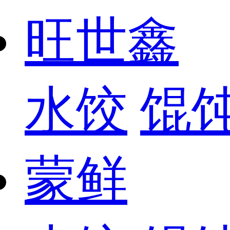
旺世鑫
水饺
馄
蒙鲜