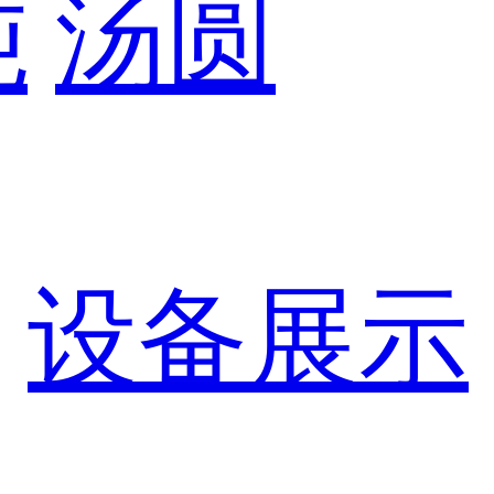
饨
汤圆
设备展示